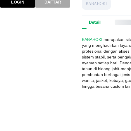
LOGIN
DAFTAR
BABAHOKI
Detail
BABAHOKI
merupakan situ
yang menghadirkan layana
profesional dengan akses 
sistem stabil, serta peng
nyaman setiap hari. Deng
tahun di bidang jahit-men
pembuatan berbagai jenis p
wanita, jasket, kebaya, ga
hingga busana custom lain