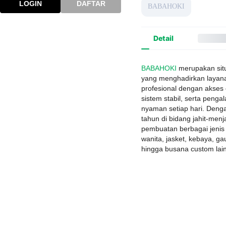
LOGIN
DAFTAR
BABAHOKI
Detail
BABAHOKI
merupakan situ
yang menghadirkan layana
profesional dengan akses 
sistem stabil, serta peng
nyaman setiap hari. Deng
tahun di bidang jahit-men
pembuatan berbagai jenis p
wanita, jasket, kebaya, ga
hingga busana custom lain