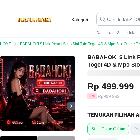
Kategori
Daftar BABAHOKI
Login BABAHOKI
Situs BABAHOKI
Link Alternatif BABAHOKI
HOME
BABAHOKI $ Link Resmi Situs Slot Toto Togel 4D & Mpo Slot Online Terperc
BABAHOKI $ Link Re
Togel 4D & Mpo Slo
Rp 499.999
Harga
Rp999.999
diskon
88%
sebelum
diskon
TEMUKAN PILIHAN A
Situs Game Online
Pr