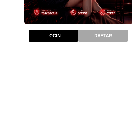
LOGIN
DAFTAR