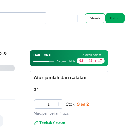
Masuk
Daftar
nline
D &
Beli Lokal
Berakhir dalam
0
0
0
0
0
0
0
3
:
4
6
:
1
7
Segera Habis
3
jam
46
Atur jumlah dan catatan
menit
17
Terpilih:
34
detik
Stok
:
Sisa
2
jumlah
Max. pembelian
1
pcs
Tambah Catatan