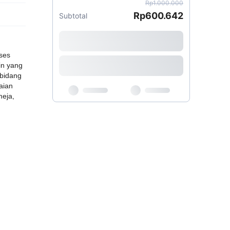
harga
Rp1.000.000
sebelum
Rp600.642
Subtotal
diskon
ses
in yang
 bidang
aian
meja,